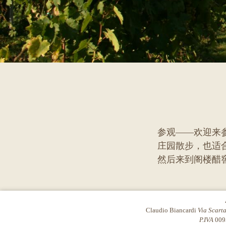
参观——欢迎来参
庄园散步，也适
然后来到阁楼醋
Claudio Biancardi
Via Scart
P.IVA
009