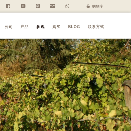
f
y
P
n
w
购物车
公司
产品
参观
购买
BLOG
联系方式