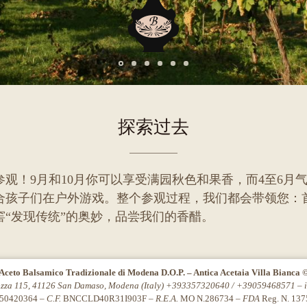
A
探索过去
观！9月和10月你可以享受满园秋色和果香，而4至6月
合孩子们在户外游戏。整个参观过程，我们都会带领您：
窖“发现传统”的奥妙，品尝我们的香醋。
Aceto Balsamico Tradizionale di Modena D.O.P. – Antica Acetaia Villa Bianca 
azza 115, 41126 San Damaso, Modena (Italy) +393357320640 / +39059468571 –
50420364 –
C.F.
BNCCLD40R31I903F –
R.E.A.
MO N.286734 –
FDA
Reg. N. 13