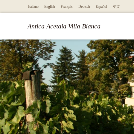
Italiano
English
Français
Deutsch
Español
中文
Antica Acetaia Villa Bianca