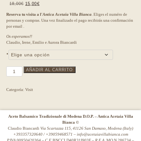
El
El
18,00
€
15,00
€
precio
precio
Reserva tu visita a l'
Antica Acetaia Villa Bianca
. Eliges el numéro de
original
actual
personas y compras. Una vez finalizado el pago recibirás una confirmación
era:
es:
por email .
18,00€.
15,00€.
Os esperamos!!
Claudio, Irene, Emilio e Aurora Biancardi
•
Visita
AÑADIR AL CARRITO
"Affinato"
Mike
Reeks
Categoría:
Visit
cantidad
Aceto Balsamico Tradizionale di Modena D.O.P. – Antica Acetaia Villa
Bianca ©
Claudio Biancardi
Via Scartazza 115, 41126 San Damaso, Modena (Italy)
+393357320640 / +39059468571 –
info@acetaiavillabianca.com
P.IVA
00950420364 –
C.F.
BNCCLD40R31I903F –
R.E.A.
MO N.286734 –