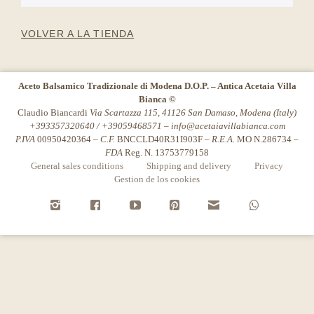
VOLVER A LA TIENDA
Aceto Balsamico Tradizionale di Modena D.O.P. – Antica Acetaia Villa
Bianca ©
Claudio Biancardi
Via Scartazza 115, 41126 San Damaso, Modena (Italy)
+393357320640 / +39059468571 –
info@acetaiavillabianca.com
P.IVA
00950420364 –
C.F.
BNCCLD40R31I903F –
R.E.A.
MO N.286734 –
FDA
Reg. N. 13753779158
General sales conditions
Shipping and delivery
Privacy
Gestion de los cookies
i
f
y
P
n
w