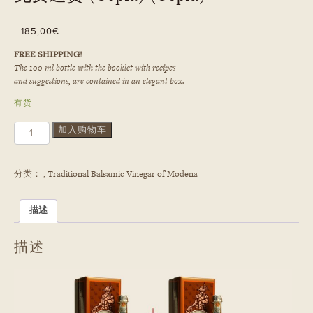
185,00
€
FREE SHIPPING!
The 100 ml bottle with the booklet with recipes
and suggestions, are contained in an elegant box.
有货
2
加入购物车
传
统
摩
分类：
,
Traditional Balsamic Vinegar of Modena
德
纳
香
描述
醋
（PDO
描述
原
产
地
保
护