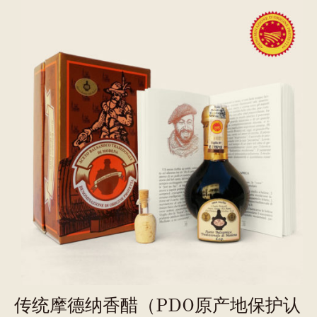
产
地
保
护
认
证）
12
年
陈
醋
数
量
传统摩德纳香醋（PDO原产地保护认