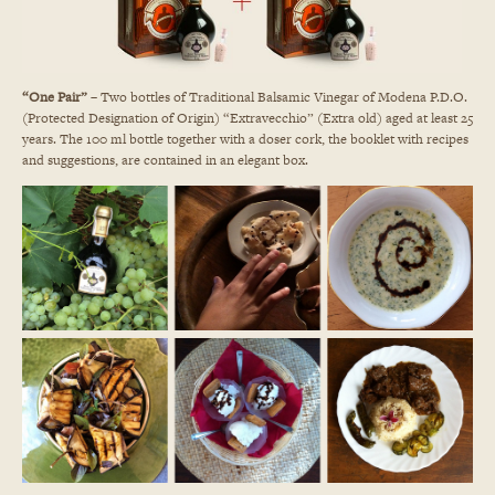
认
证）
25
年
超
“One Pair”
– Two bottles of Traditional Balsamic Vinegar of Modena P.D.O.
陈
(Protected Designation of Origin) “Extravecchio” (Extra old) aged at least 25
醋
years. The 100 ml bottle together with a doser cork, the booklet with recipes
-
and suggestions, are contained in an elegant box.
免
费
送
货
(Copia)
(Copia)
数
量