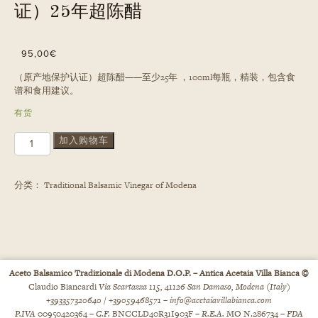
证）25年超陈醋
95,00
€
（原产地保护认证）超陈醋——至少25年 ，100ml每瓶，精装，包含食
谱和食用建议。
有货
传
加入购物车
统
摩
德
分类：
Traditional Balsamic Vinegar of Modena
纳
香
醋
（PDO
原
产
地
Aceto Balsamico Tradizionale di Modena D.O.P. – Antica Acetaia Villa Bianca ©
保
Claudio Biancardi
Via Scartazza 115, 41126 San Damaso, Modena (Italy)
护
+393357320640 / +39059468571 –
info@acetaiavillabianca.com
认
P.IVA
00950420364 –
C.F.
BNCCLD40R31I903F –
R.E.A.
MO N.286734 –
FDA