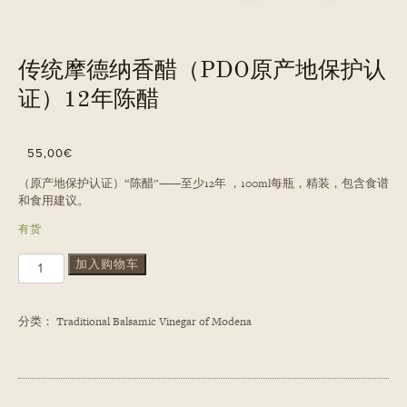
传统摩德纳香醋（PDO原产地保护认
证）12年陈醋
55,00
€
（原产地保护认证）“陈醋”——至少12年 ，100ml每瓶，精装，包含食谱
和食用建议。
有货
传
加入购物车
统
摩
德
分类：
Traditional Balsamic Vinegar of Modena
纳
香
醋
（PDO
原