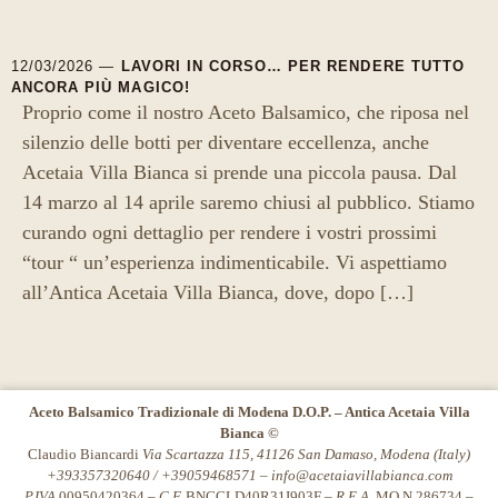
12/03/2026 —
LAVORI IN CORSO… PER RENDERE TUTTO
ANCORA PIÙ MAGICO!
Proprio come il nostro Aceto Balsamico, che riposa nel
silenzio delle botti per diventare eccellenza, anche
Acetaia Villa Bianca si prende una piccola pausa. Dal
14 marzo al 14 aprile saremo chiusi al pubblico. Stiamo
curando ogni dettaglio per rendere i vostri prossimi
“tour “ un’esperienza indimenticabile. Vi aspettiamo
all’Antica Acetaia Villa Bianca, dove, dopo […]
Aceto Balsamico Tradizionale di Modena D.O.P. – Antica Acetaia Villa
Bianca ©
Claudio Biancardi
Via Scartazza 115, 41126 San Damaso, Modena (Italy)
+393357320640 / +39059468571 –
info@acetaiavillabianca.com
P.IVA
00950420364 –
C.F.
BNCCLD40R31I903F –
R.E.A.
MO N.286734 –