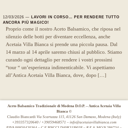
12/03/2026 —
LAVORI IN CORSO… PER RENDERE TUTTO
ANCORA PIÙ MAGICO!
Proprio come il nostro Aceto Balsamico, che riposa nel
silenzio delle botti per diventare eccellenza, anche
Acetaia Villa Bianca si prende una piccola pausa. Dal
14 marzo al 14 aprile saremo chiusi al pubblico. Stiamo
curando ogni dettaglio per rendere i vostri prossimi
“tour “ un’esperienza indimenticabile. Vi aspettiamo
all’Antica Acetaia Villa Bianca, dove, dopo […]
Aceto Balsamico Tradizionale di Modena D.O.P. – Antica Acetaia Villa
Bianca ©
Claudio Biancardi
Via Scartazza 115, 41126 San Damaso, Modena (Italy)
+393357320640 / +39059468571 –
info@acetaiavillabianca.com
P.IVA
00950420364 –
C.F.
BNCCLD40R31I903F –
R.E.A.
MO N.286734 –