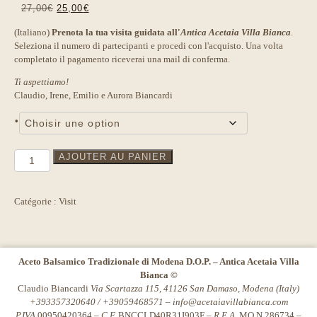
Le
Le
27,00
€
25,00
€
prix
prix
(Italiano)
Prenota la tua visita guidata all'
Antica Acetaia Villa Bianca
.
initial
actuel
Seleziona il numero di partecipanti e procedi con l'acquisto. Una volta
était :
est :
completato il pagamento riceverai una mail di conferma.
27,00€.
25,00€.
Ti aspettiamo!
Claudio, Irene, Emilio e Aurora Biancardi
•
quantité
AJOUTER AU PANIER
de
Visite
"Extravecchio"
Catégorie :
Visit
Anna
Altieri
Aceto Balsamico Tradizionale di Modena D.O.P. – Antica Acetaia Villa
Bianca ©
Claudio Biancardi
Via Scartazza 115, 41126 San Damaso, Modena (Italy)
+393357320640 / +39059468571 –
info@acetaiavillabianca.com
P.IVA
00950420364 –
C.F.
BNCCLD40R31I903F –
R.E.A.
MO N.286734 –